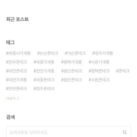
cashphone.co.kr
최근 포스트
태그
세종시가개통
논산폰테크
익산폰테크
청주가개통
전주폰테크
세종가개통
평택가개통
수원가개통
대전폰테크
천안가개통
용인폰테크
평택폰테크
폰테크
대전가개통
세종폰테크
동탄폰테크
수원폰테크
천안폰테크
청주폰테크
더보기
검색