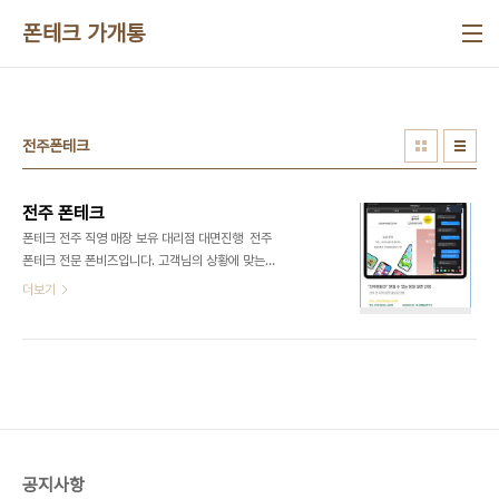
본문 바로가기
폰테크 가개통
전주폰테크
전주 폰테크
폰테크 전주 직영 매장 보유 대리점 대면진행 전주
폰테크 전문 폰비즈입니다. 고객님의 상황에 맞는통
신사 대리점에서대면으로 진행하고 있습니다. 대면
더보기
진행을 원칙으로 하며 본인이 아닌 경우,가족 포함 타
인의 명의,대출 업자를 통한 진행,유심작업 및 추가진
행 유도를절대 하지 않습니다. #전주 폰테크 상담문
의. TEL. 010.8235.3670 KAKAO.ID :
PHONEBIZ119 카카오톡 오픈채팅 입
장. PHONE.B!Z(폰비즈) 1:1 채팅방입니다.#폰비
즈open.kakao.com 폰비즈 홈페이지. 박스폰
가개통폰 | 폰비즈전국 박스폰 가개통폰 매입 서울,
공지사항
대전, 대구, 부산, 울산, 광주, 청주, 전주, 인천